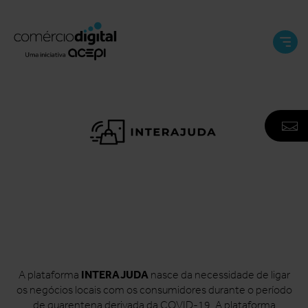
Abri
e
Fech
Men
A
F
N
INTERAJUDA
A plataforma
nasce da necessidade de ligar
os negócios locais com os consumidores durante o período
de quarentena derivada da COVID-19. A plataforma