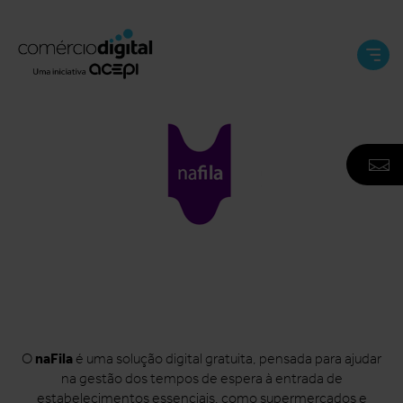
Abri
e
Fech
Men
A
F
N
naFila
O
é uma solução digital gratuita, pensada para ajudar
na gestão dos tempos de espera à entrada de
estabelecimentos essenciais, como supermercados e