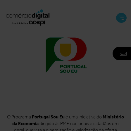
Abri
e
Fech
Men
A
F
N
Portugal Sou Eu
Ministério
O Programa
é uma iniciativa do
da Economia
dirigido às PME nacionais e cidadãos em
geral, que visa a dinamização e valorização da oferta