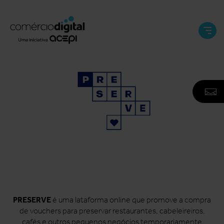
Abri
e
Fech
Men
A
F
N
PRESERVE
é uma lataforma online que promove a compra
de vouchers para preservar restaurantes, cabeleireiros,
cafés e outros pequenos negócios temporariamente