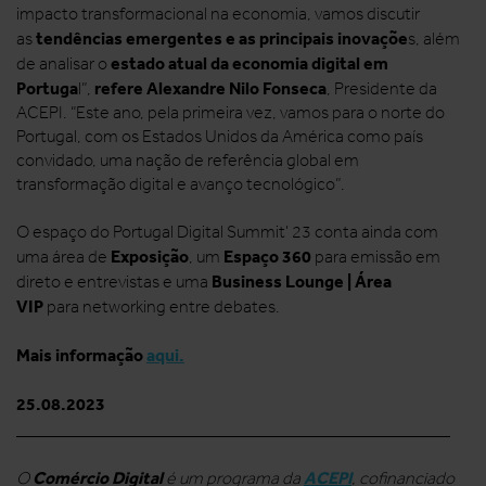
impacto transformacional na economia, vamos discutir
tendências emergentes e as principais inovaçõe
as
s, além
estado atual da economia digital em
de analisar o
Portuga
refere Alexandre Nilo Fonseca
l”,
, Presidente da
ACEPI. “Este ano, pela primeira vez, vamos para o norte do
Portugal, com os Estados Unidos da América como país
convidado, uma nação de referência global em
transformação digital e avanço tecnológico”.
O espaço do Portugal Digital Summit' 23 conta ainda com
Exposição
Espaço 360
uma área de
, um
para emissão em
Business Lounge | Área
direto e entrevistas e uma
VIP
para networking entre debates.
Mais informação
aqui.
25.08.2023
__________________________________________________
Comércio Digital
ACEPI
O
é um programa da
, cofinanciado