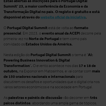
Estão abertas as inscrições para o Portugal Digital
Summit’ 23, a maior conferência da Economia e da
Transformação Digital no país. O registo é gratuito e está
disponível através do
website oficial da iniciativa
.
Portugal Digital Summit
formato
O
está de volta ao
presencial
evento anual da ACEPI
. Em 2023, o
decorre pela
Norte de Portugal
primeira vez no
e tem como país
Estados Unidos da América.
convidado os
Portugal Digital Summit
AI:
Nesta edição do
o tema é "
Powering Business Innovation & Digital
Transformation
.
17 e 18 de
"
O evento acontece nos dias
outubro,
mais
na Exponor em Matosinhos,
e
vai contar com
de 150 oradores nacionais e internacionais
para
discutirem os desafios e oportunidades que o digital cria nos
vários setores económicos e na sociedade em Portugal.
palestras e painéis de discussão
três
As
vão decorrer em
palcos distintos
, abordando uma ampla gama de tópicos,