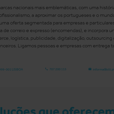
rcas nacionais mais emblemáticas, com uma históri
fissionalismo, a aproximar os portugueses e o mundo.
ma oferta segmentada para empresas e particulares, 
a de correio e expresso (encomendas), e incorpora u
e, logística, publicidade, digitalização, outsourcing
anceiros. Ligamos pessoas e empresas com entrega to
707 200 115
5 1999-001 LISBOA
informa@ctt.p
luções que oferece