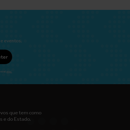
 e eventos.
ter
nível
aqui.
tivos que tem como
s e do Estado.