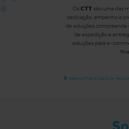
CTT
Os
são uma das ma
dedicação, empenho e pro
de soluções compreende u
de expedição e entreg
soluções para e-commerc
fin
Edifício CTT Av. D. João II, 13 - Piso 
So