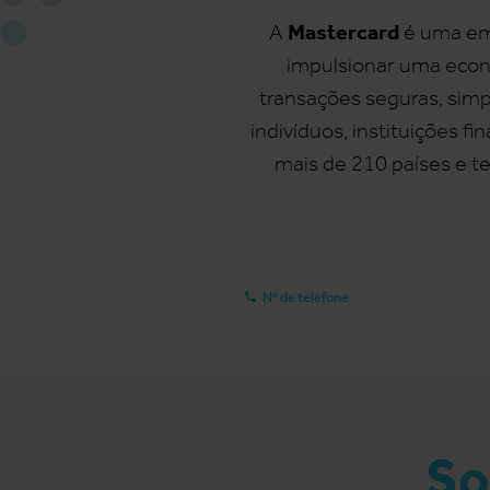
Mastercard
A
é uma emp
impulsionar uma econo
transações seguras, simp
indivíduos, instituições f
mais de 210 países e t
Nº de telefone
So