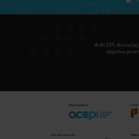
A
A ACEPI, Associaç
objetivo prom
Uma iniciativa:
Com o
Em parceria com:
Patro