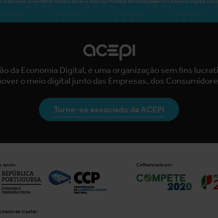
Política de Privacidade
Comércio Digital
o subscrever a newsletter declara que leu e aceitou a
do
dispo
ão da Economia Digital, é uma organização sem fins lucra
over o meio digital junto das Empresas, dos Consumidore
Torne-se associado da ACEPI
 apoio:
Cofinanciada por:
cinadores master: