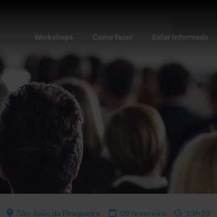
Workshops
Como fazer
Estar Informado
São João da Pesqueira
09 fevereiro
19h30