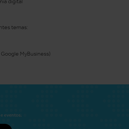
ia digital
intes temas:
o Google MyBusiness)
 e eventos.