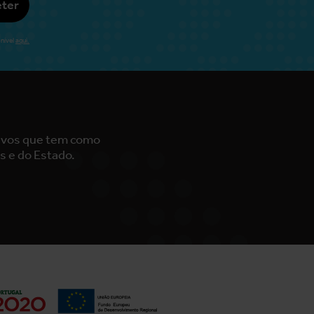
ter
nível
aqui.
tivos que tem como
s e do Estado.