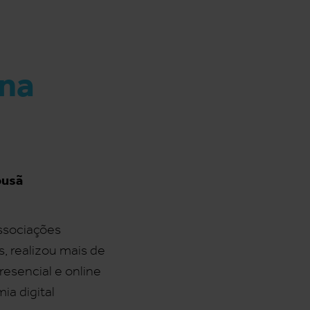
 na
ousã
ssociações
, realizou mais de
esencial e online
ia digital