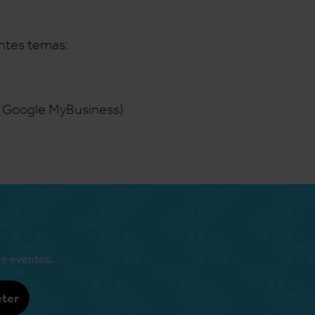
intes temas:
o Google MyBusiness)
 e eventos.
ter