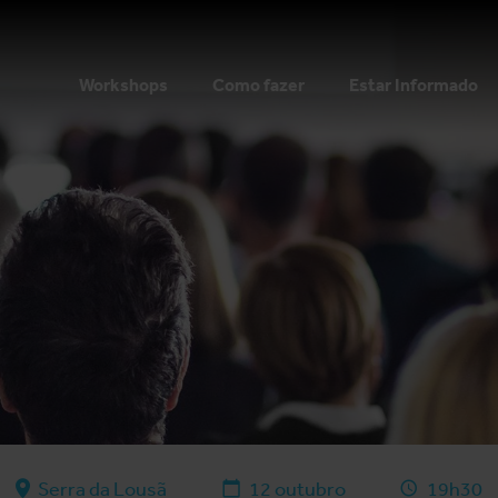
Workshops
Como fazer
Estar Informado
Serra da Lousã
12 outubro
19h30