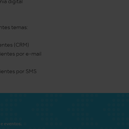
ia digital
intes temas:
ientes (CRM)
ientes por e-mail
lientes por SMS
 e eventos.