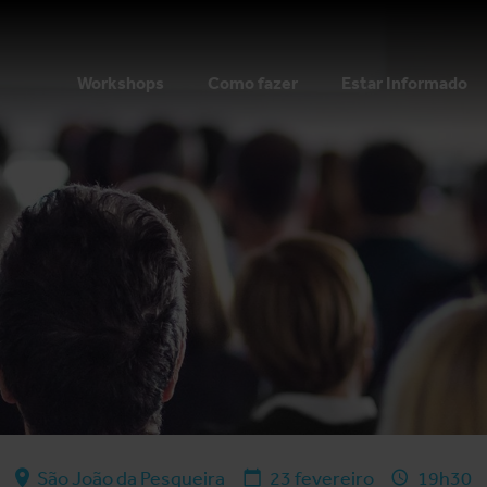
Workshops
Como fazer
Estar Informado
São João da Pesqueira
23 fevereiro
19h30