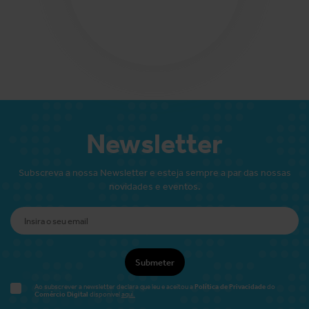
Newsletter
Subscreva a nossa Newsletter e esteja sempre a par das nossas
novidades e eventos.
Submeter
Política de Privacidade
Ao subscrever a newsletter declara que leu e aceitou a
do
Comércio Digital
disponível
aqui.