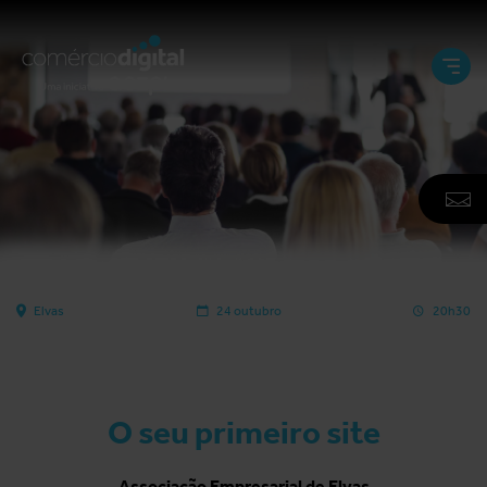
Abri
e
Fech
Men
A
F
N
Elvas
24 outubro
20h30
O seu primeiro site
Associação Empresarial de Elvas