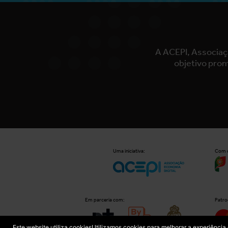
A ACEPI, Associaç
objetivo prom
Uma iniciativa:
Com o
Em parceria com:
Patro
Este website utiliza cookies
Utilizamos cookies para melhorar a experiência