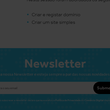
Criar e registar domínio
Criar um site simples
Newsletter
a nossa Newsletter e esteja sempre a par das nossas novidades
Subme
Política de Privacidade
Comércio Digital
o subscrever a newsletter declara que leu e aceitou a
do
dispo