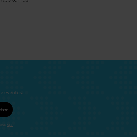
 e eventos.
ter
nível
aqui.