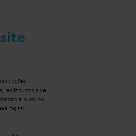
site
ssociações
, realizou mais de
esencial e online
ia digital
intes temas: