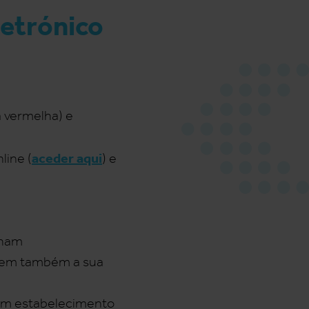
letrónico
a vermelha) e
aceder aqui
line (
)
e
nham
lvem também a sua
rem estabelecimento