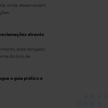
site, onde desenvolvem
ções.
s reclamações através
cimento, está obrigado
rma do livro de
gue o guia prático e