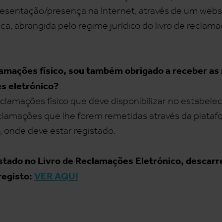
resentação/presença na Internet, através de um web
a, abrangida pelo regime jurídico do livro de reclama
eclamações físico, sou também obrigado a receber a
es eletrónico?
eclamações físico que deve disponibilizar no estabele
eclamações que lhe forem remetidas através da platafo
, onde deve estar registado.
istado no Livro de Reclamações Eletrónico, descarre
registo:
VER AQUI