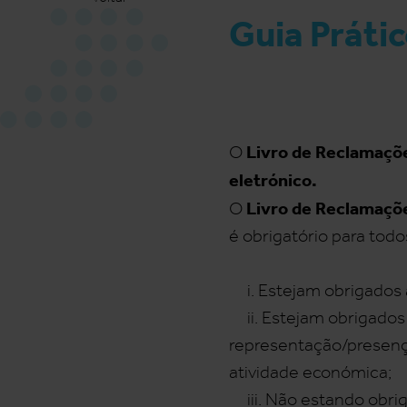
Guia Práti
Livro de Reclamaçõ
O
eletrónico.
Livro de Reclamaçõ
O
é obrigatório para tod
i. Estejam obrigados a
ii. Estejam obrigados
representação/presenç
atividade económica;
iii. Não estando obrig