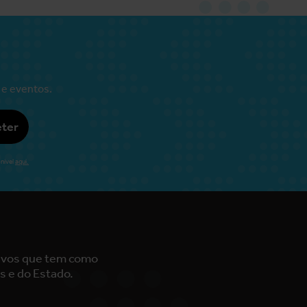
 e eventos.
ter
nível
aqui.
tivos que tem como
s e do Estado.