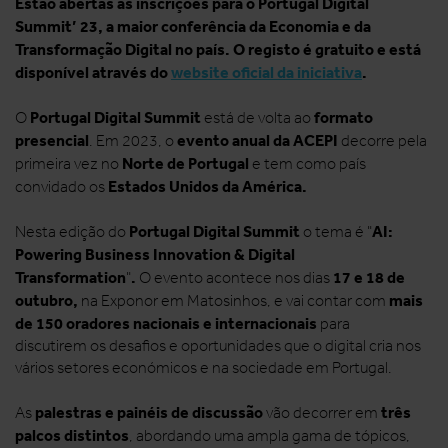
Estão abertas as inscrições para o Portugal Digital
Summit’ 23, a maior conferência da Economia e da
Transformação Digital no país. O registo é gratuito e está
disponível através do
website oficial da iniciativa
.
Portugal Digital Summit
formato
O
está de volta ao
presencial
evento anual da ACEPI
. Em 2023, o
decorre pela
Norte de Portugal
primeira vez no
e tem como país
Estados Unidos da América.
convidado os
Portugal Digital Summit
AI:
Nesta edição do
o tema é "
Powering Business Innovation & Digital
Transformation
.
17 e 18 de
"
O evento acontece nos dias
outubro,
mais
na Exponor em Matosinhos,
e
vai contar com
de 150 oradores nacionais e internacionais
para
discutirem os desafios e oportunidades que o digital cria nos
vários setores económicos e na sociedade em Portugal.
palestras e painéis de discussão
três
As
vão decorrer em
palcos distintos
, abordando uma ampla gama de tópicos,