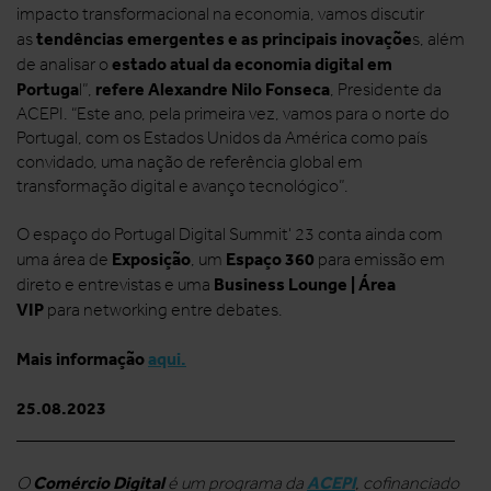
impacto transformacional na economia, vamos discutir
tendências emergentes e as principais inovaçõe
as
s, além
estado atual da economia digital em
de analisar o
Portuga
refere Alexandre Nilo Fonseca
l”,
, Presidente da
ACEPI. “Este ano, pela primeira vez, vamos para o norte do
Portugal, com os Estados Unidos da América como país
convidado, uma nação de referência global em
transformação digital e avanço tecnológico”.
O espaço do Portugal Digital Summit' 23 conta ainda com
Exposição
Espaço 360
uma área de
, um
para emissão em
Business Lounge | Área
direto e entrevistas e uma
VIP
para networking entre debates.
Mais informação
aqui.
25.08.2023
__________________________________________________
Comércio Digital
ACEPI
O
é um programa da
, cofinanciado