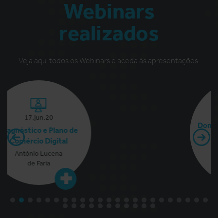
Webinars
realizados
Veja aqui todos os Webinars e aceda às apresentações.
24.jun.20
Domínios, Contas E Email
Marketing
António Lucena
de Faria + Dora
Miranda (.PT)